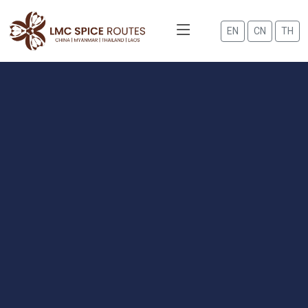
EN
CN
TH