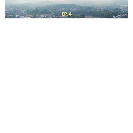
老挝香料之魂 | 第四集：琅勃拉邦（终章）